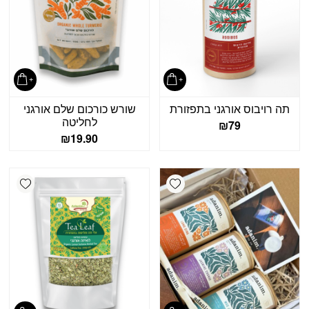
תה רויבוס אורגני בתפזורת
שורש כורכום שלם אורגני
לחליטה
₪
79
₪
19.90
shlist
Add wishlist