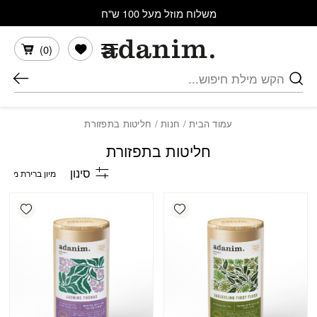
בחזרה למעלה
Skip to Content
משלוח מוזל מעל 100 ש"ח
הרשימה שלי
)
0
(
חיפוש
עמוד הבית
/
חנות
/ חליטות בתפזורת
חליטות בתפזורת
סינון
shlist
Add wishlist