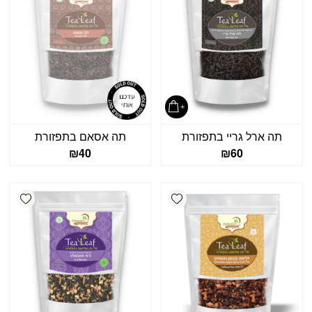
תה ארל גריי בתפזורת
תה אסאם בתפזורת
₪
40
₪
60
shlist
Add wishlist