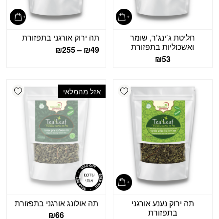
חליטת ג’ינג’ר, שומר
תה ירוק אורגני בתפזורת
ואשכוליות בתפזורת
₪
255
–
₪
49
₪
53
shlist
Add wishlist
אזל מהמלאי
תה ירוק נענע אורגני
תה אולונג אורגני בתפזורת
בתפזורת
₪
66