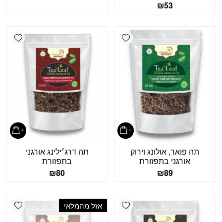
₪
53
shlist
Add wishlist
תה פואר, אולונג וירוק
תה דרג׳ילינג אורגני
אורגני בתפזורת
בתפזורת
₪
80
₪
89
shlist
Add wishlist
אזל מהמלאי