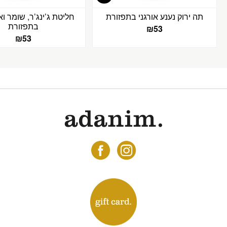
תה ירוק נענע אורגני בתפזורת
חליטת ג’ינג’ר, שומר וא
בתפזורת
₪
53
₪
53