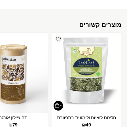
מוצרים קשורים
Add wishlist
חליטת לואיזה ולימונית בתפזורת
תה ציילון אורגני
₪
79
₪
49