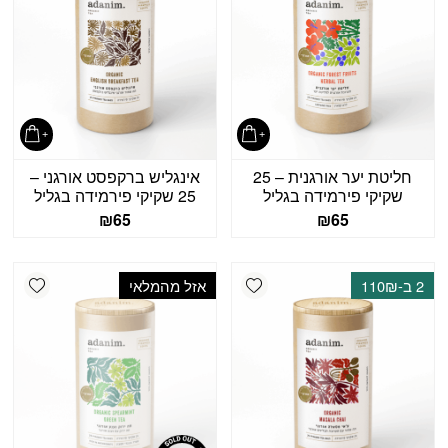
חליטת יער אורגנית – 25
אינגליש ברקפסט אורגני –
שקיקי פירמידה בגליל
25 שקיקי פירמידה בגליל
₪
65
₪
65
shlist
Add wishlist
2 ב-110₪
אזל מהמלאי