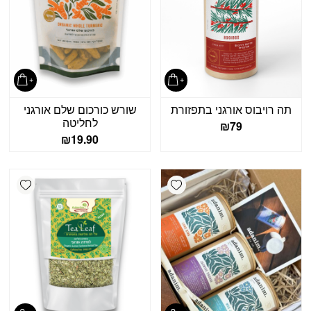
תה רויבוס אורגני בתפזורת
שורש כורכום שלם אורגני
לחליטה
₪
79
₪
19.90
shlist
Add wishlist