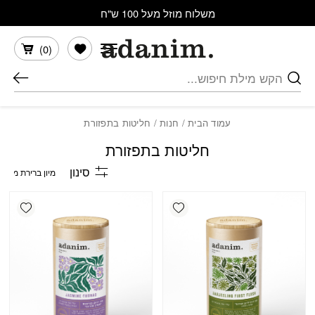
בחזרה למעלה
Skip to Content
משלוח מוזל מעל 100 ש"ח
הרשימה שלי
)
0
(
חיפוש
עמוד הבית
/
חנות
/ חליטות בתפזורת
חליטות בתפזורת
סינון
shlist
Add wishlist