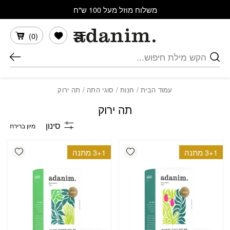
בחזרה למעלה
Skip to Content
משלוח מוזל מעל 100 ש"ח
הרשימה שלי
)
0
(
חיפוש
עמוד הבית
/
חנות
/
סוגי התה
/ תה ירוק
תה ירוק
סינון
shlist
Add wishlist
3+1 מתנה
3+1 מתנה