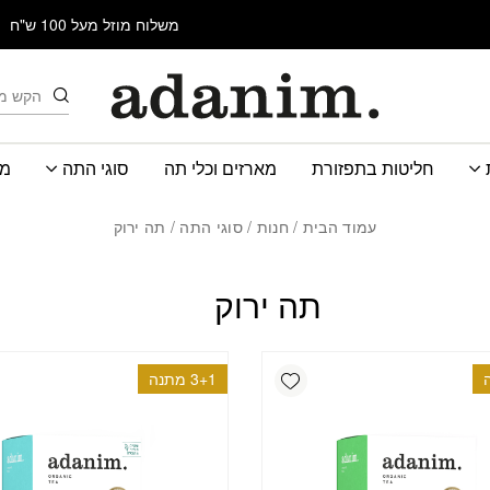
משלוח מוזל מעל 100 ש"ח
חיפוש
חליטות בתפזורת
מארזים וכלי תה
סוגי התה
מב
עמוד הבית
/
חנות
/
סוגי התה
/ תה ירוק
תה ירוק
Add wishlist
3+1 מתנה