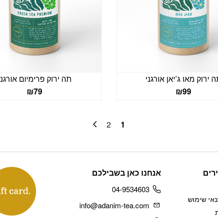
 ירוק מאו ג’יאן אורגני
תה ירוק פרימיום אורגני
₪
79
₪
99
2
1
רים
אנחנו כאן בשבילכם
04-9534603
נאי שימוש
info@adanim-tea.com