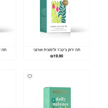
תה ירוק ג’ינג’ר ולימונית אורגני
תה יר
₪
19.90
Add wishlist