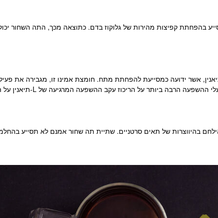
 הירוק מכיל קפאין, יחד עם חומצת האמינו L-תיאנין, אשר ידועה כמסייעת להפחתת מתח. חומצת אמינו 
הילחם בהיווצרות של תאים סרטניים. שתיית תה שחור אמנם לא תסייע בהחלמה