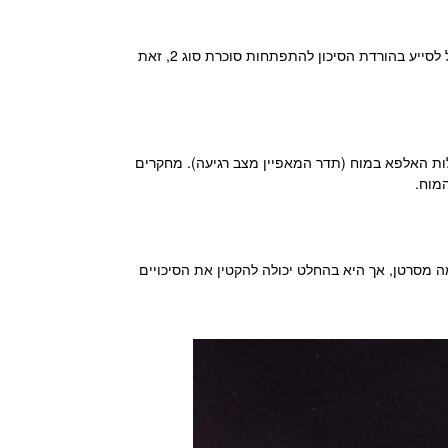
על פי מחקרים, צריכת תה שחור לאורך זמן עשויה לסייע בהפחתת קפיצות מהירות של גלוקוז בדם. כתוצאה מכך, התה השחור יכול לסייע בהורדת הסיכון להתפתחות סוכרת סוג 2, זאת
זו, מגבירה את פעילות האלפא במוח (תדר המאפיין מצב רגיעה). מחקרים
 מסרטן, אך היא בהחלט יכולה להקטין את הסיכויים