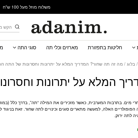
משלוח מוזל מעל 100 ש"ח
חיפוש
חליטות בתפזורת
מארזים וכלי תה
סוגי התה
מב
/
בלוג
/ מה זה תה שחור? המדריך המלא על יתרונות וחסרונות של התה הש
יך המלא על יתרונות וחסרונ
רי מים.
בתרבות המערבית, כאשר מזכירים את המילה “תה”, בדרך כלל (במוד
תה הפופולריים האלה, למעשה מתארים סוגים וכינויים לתה שחור.
זאת בניגוד 
ה לתה ירוק.