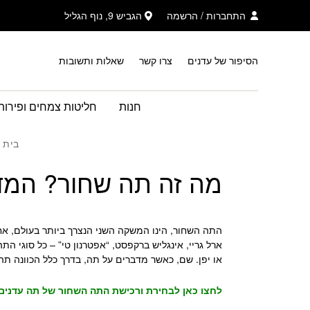
בחזרה למעלה
Skip to Content
התחברות
/
הרשמה
הגביש 9, נוף הגליל
הסיפור של עדנים
צרו קשר
שאלות ותשובות
חנות
חליטות צמחים ופירות
בית
מה זה תה שחור? המדר
התה השחור, הינו המשקה השני הנצרך ביותר בעולם, אח
ארל גריי, אינגליש ברקפסט, “אפטרנון טי” – כל סוגי ה
או יפן.
שם, כאשר מדברים על תה, בדרך כלל הכוונה תהי
לחצו כאן לבחירת ורכישת התה השחור של תה עדנים