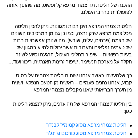
ההכנה של חליטת תה צמחי מרפא קל ופשוט, מה שהופך אותה
לפופולרית ברחבי העולם.
חליטות צמחי המרפא הינן רבות ומגוונות. ניתן להכין חליטה
מכל צמח מרפא שרק נרצה, וכמו כן גם מן המרכיבים השונים
של הצמח (פרחים, עלים, שורש), מה שנותן אפשרויות רבות
של טעמים נפלאים ותערובות אשר יכולות לסייע במגוון של
בעיות רפואיות – שיפור תהליכי העיכול, הרגעה וסיוע לשינה,
הקלה על מערכת הנשימה, שיפור זרימת האנרגיה, ריכוז ועוד…
כך שלמעשה, כאשר אנחנו שותים חליטת צמחים על בסיס
קבוע, אנחנו נהנים פעמיים – ראשית מן הטעם הנפלא, ושנית
מן הערך הבריאותי שאנו מקבלים מצמחי המרפא.
בין חליטות צמחי המרפא של תה עדנים, ניתן למצוא חליטות
כגון:
חליטת צמחי מרפא מסוג קמומיל לבנדר
חליטת צמחי מרפא מסוג כורכום וג’ינג’ר