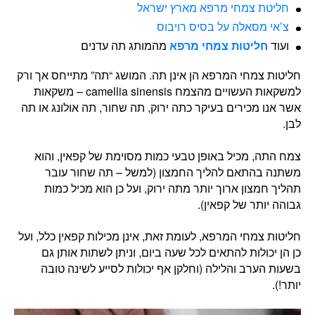
חליטת צמחי מרפא מארץ ישראל
צ’אי מסאלה על בסיס רויבוס
ועוד
חליטות צמחי מרפא
מהמותג תה עדנים
חליטות צמחי המרפא הן אינן תה. המושג “תה” מתייחס אך ורק
למשקאות העשויים מהצמח camellia sinensis – משקאות
אשר אנו מכירים בעיקר כתה ירוק, תה שחור, תה אולונג או תה
לבן.
צמח התה, מכיל באופן טבעי כמות מסוימת של קפאין, והוא
משתנה בהתאם להליך החמצון (למשל – תה שחור עובר
תהליך חמצון ארוך יותר מתה ירוק, ועל כן הוא מכיל כמות
גבוהה יותר של קפאין).
חליטות צמחי המרפא, לעומת זאת, אינן מכילות קפאין כלל, ועל
כן הן יכולות להתאים לכל שעה ביום, וניתן לשתות אותן גם
בשעות הערב והלילה (וחלקן אף יכולות לסייע לשינה טובה
יותר!).