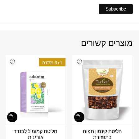
מוצרים קשורים
ishlist
Add wishlist
3+1 מתנה
חליטת קינמון תפוח
חליטת קמומיל לבנדר
בתפזורת
אורגנית