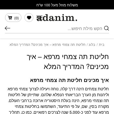
בחזרה למעלה
Skip to Content
משלוח מוזל מעל 100 ש"ח
הרשימה שלי
)
0
(
חיפוש
בית
/
בלוג
/ חליטת תה צמחי מרפא – איך מכינים? המדריך המלא
חליטת תה צמחי מרפא – איך
מכינים? המדריך המלא
איך מכינים חליטת תה צמחי מרפא
חליטת צמחים הינה דרך קלה, נוחה ויעילה לצרוך צמחי מרפא
וליהנות מן הערך הבריאותי הנפלא שלהם. שתייתן של חליטות
תה וצמחי מרפא, הינה בעלת היסטוריה ארוכה ברחבי העולם.
מקורה בסין, שם, על פי התיעוד, השתמשו בחליטות צמחי
מרפא עוד לפני כ-5,000 שנה לצרכים רפואיים. כמו כן, תהליך