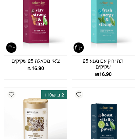
תה ירוק עם נענע 25
צ’אי מסאלה 25 שקיקים
שקיקים
₪
16.90
₪
16.90
shlist
Add wishlist
2 ב-110₪