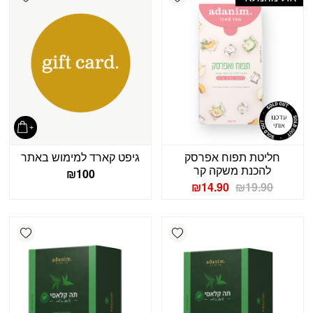
חליטת תפוח אפרסק
גיפט קארד למימוש באתר
להכנת משקה קר
₪
100
המחיר
המחיר
₪
14.90
₪
19.90
המקורי
הנוכחי
היה:
הוא:
₪14.90.
₪19.90.
shlist
Add wishlist