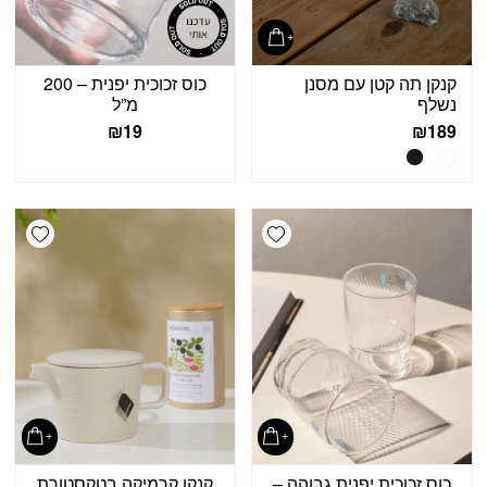
קנקן תה קטן עם מסנן
כוס זכוכית יפנית – 200
נשלף
מ”ל
₪
19
₪
189
shlist
Add wishlist
כוס זכוכית יפנית גבוהה –
קנקן קרמיקה בטקסטורת