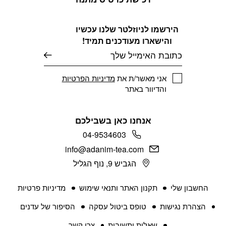
הירשמו לניוזלטר שלנו עכשיו
והישארו מעודכנים תמיד!
דוא׳׳ל
אני מאשר/ת את
מדיניות הפרטיות
והדיוור באתר
אנחנו כאן בשבילכם
04-9534603
info@adanim-tea.com
הגביש 9, נוף הגליל
החשבון שלי
תקנון האתר ותנאי שימוש
מדיניות פרטיות
הצהרת נגישות
טופס ביטול עסקה
הסיפור של עדנים
שאלות ותשובות
צרו קשר