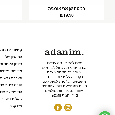
חליטת שן ארי אורגנית
₪
19.90
קישורים מהי
החשבון שלי
נעים להכיר - תה עדנים.
תקנון האתר ות
אנחנו יצרני תה כחול לבן, מאז
מדיניות פרטיות
1982. כל חליטה נוצרה
בקפידה על ידי אוהבי תה
הצהרת נגישות
מושבעים, על מנת לספק לכם
טופס ביטול עס
חווית תה יוצאת דופן - טעמים
ייחודיים, ניחוחות נפלאים
הסיפור של עדנ
ואיזון הגוף והנפש.
שאלות ותשובו
צרו קשר