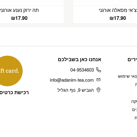
צ’אי מסאלה אורגני
תה ירוק נענע אורגני
₪
17.90
₪
17.90
רים
אנחנו כאן בשבילכם
04-9534603
נאי שימוש
info@adanim-tea.com
הגביש 9, נוף הגליל
רכישת כרטיס
קה
ים
ת