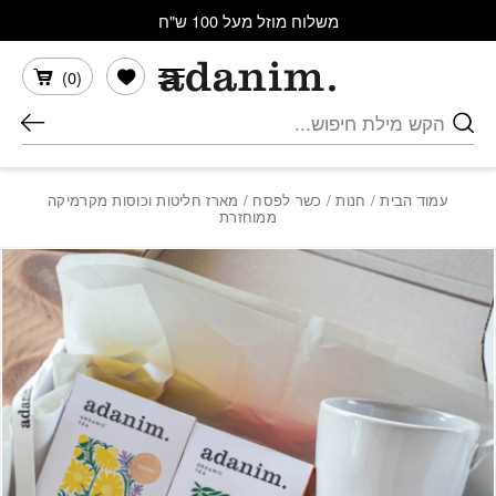
בחזרה למעלה
Skip to Content
משלוח מוזל מעל 100 ש"ח
הרשימה שלי
)
0
(
חיפוש
עמוד הבית
/
חנות
/
כשר לפסח
/ מארז חליטות וכוסות מקרמיקה
ממוחזרת