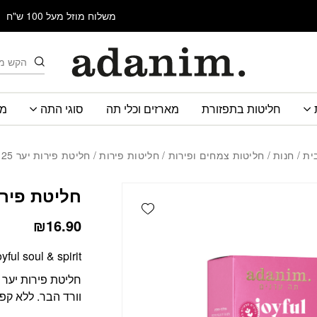
כמות חליטת פירות יער 25 שקיקים
משלוח מוזל מעל 100 ש"ח
חיפוש
חליטות בתפזורת
מארזים וכלי תה
סוגי התה
מב
ית
/
חנות
/
חליטות צמחים ופירות
/
חליטות פירות
/ חליטת פירות יער 25 שקיקים
חליטת פירות יער 
Add wishlist
₪
16.90
oyful soul & spirit
חליטת פירות יער 
וורד הבר. ללא קפא