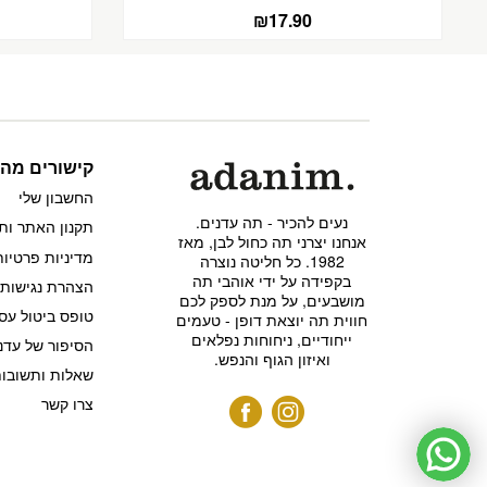
₪
17.90
קישורים מהי
החשבון שלי
נעים להכיר - תה עדנים.
תקנון האתר ות
אנחנו יצרני תה כחול לבן, מאז
מדיניות פרטיות
1982. כל חליטה נוצרה
בקפידה על ידי אוהבי תה
הצהרת נגישות
מושבעים, על מנת לספק לכם
טופס ביטול עס
חווית תה יוצאת דופן - טעמים
ייחודיים, ניחוחות נפלאים
הסיפור של עדנ
ואיזון הגוף והנפש.
שאלות ותשובו
צרו קשר