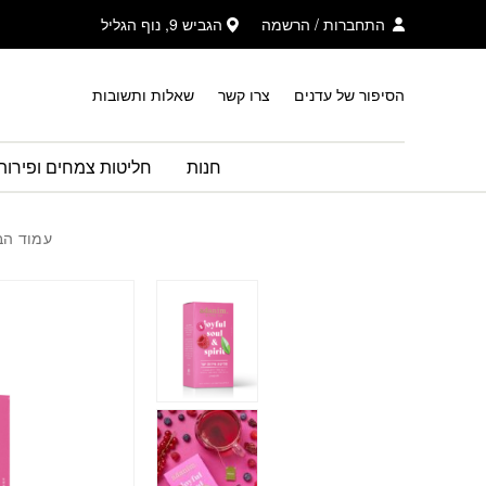
בחזרה למעלה
Skip to Content
התחברות
/
הרשמה
הגביש 9, נוף הגליל
הסיפור של עדנים
צרו קשר
שאלות ותשובות
חנות
חליטות צמחים ופירות
עמוד הב