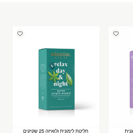
dd wishlist
Add wishlist
גנית
חליטת לימונית ולואיזה 25 שקיקים