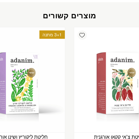
מוצרים קשורים
Add wishlist
3+1 מתנה
טת צ’אי קקאו אורגנית
חליטת ליקוריץ ושינן אור