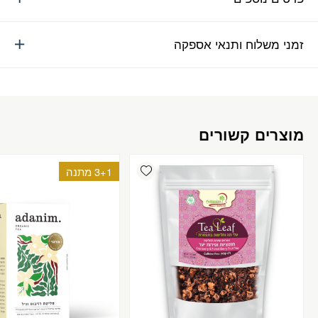
זמני משלוח ותנאי אספקה
מוצרים קשורים
Add wishlist
3+1 מתנה