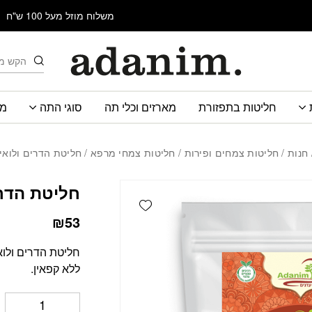
כמות חליטת הדרים ולוא
משלוח מוזל מעל 100 ש"ח
חיפוש
חליטות בתפזורת
מארזים וכלי תה
סוגי התה
מב
חנות
/
חליטות צמחים ופירות
/
חליטות צמחי מרפא
/ חליטת הדרים ולואי
חליטת הדרי
Add wishlist
₪
53
חליטת הדרים ולוא
ללא קפאין.