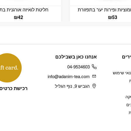
וציות ופירות יער בתפזורת
חליטת לואיזה אורגנית בת
₪
42
₪
53
רים
אנחנו כאן בשבילכם
04-9534603
נאי שימוש
info@adanim-tea.com
הגביש 9, נוף הגליל
רכישת כרטיס
קה
ים
ת