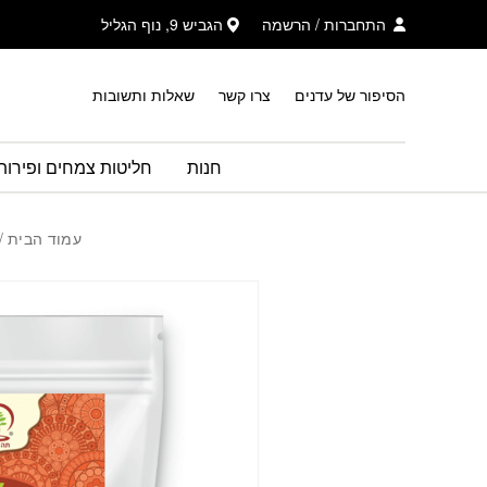
בחזרה למעלה
Skip to Content
התחברות
/
הרשמה
הגביש 9, נוף הגליל
הסיפור של עדנים
צרו קשר
שאלות ותשובות
חנות
חליטות צמחים ופירות
עמוד הבית
/