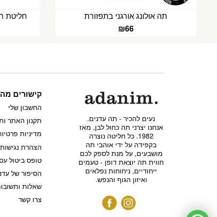
תה אולונג אורגני בתפזורת
חליטת חמ
₪
66
קישורים מהי
החשבון שלי
נעים להכיר - תה עדנים.
תקנון האתר ות
אנחנו יצרני תה כחול לבן, מאז
מדיניות פרטיות
1982. כל חליטה נוצרה
בקפידה על ידי אוהבי תה
הצהרת נגישות
מושבעים, על מנת לספק לכם
טופס ביטול עס
חווית תה יוצאת דופן - טעמים
ייחודיים, ניחוחות נפלאים
הסיפור של עדנ
ואיזון הגוף והנפש.
שאלות ותשובו
צרו קשר