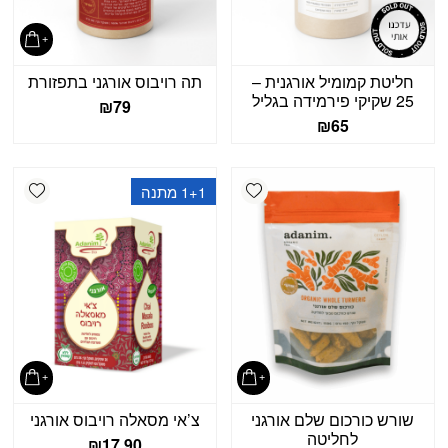
חליטת קמומיל אורגנית –
תה רויבוס אורגני בתפזורת
25 שקיקי פירמידה בגליל
₪
79
₪
65
shlist
Add wishlist
1+1 מתנה
שורש כורכום שלם אורגני
צ’אי מסאלה רויבוס אורגני
לחליטה
₪
17.90