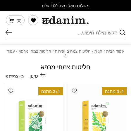
בחזרה למעלה
Skip to Content
משלוח מוזל מעל 100 ש"ח
הרשימה שלי
)
0
(
חיפוש
עמוד הבית
/
חנות
/
חליטות צמחים ופירות
/
חליטות צמחי מרפא
/ עמוד
2
חליטות צמחי מרפא
סינון
shlist
Add wishlist
3+1 מתנה
3+1 מתנה