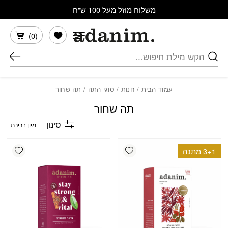
בחזרה למעלה
Skip to Content
משלוח מוזל מעל 100 ש"ח
הרשימה שלי
)
0
(
חיפוש
עמוד הבית
/
חנות
/
סוגי התה
/ תה שחור
תה שחור
סינון
shlist
Add wishlist
3+1 מתנה