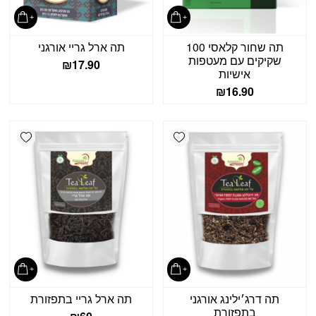
תה שחור קלאסי 100
תה ארל גריי אורגני
שקיקים עם מעטפות
₪
17.90
אישיות
₪
16.90
shlist
Add wishlist
תה דרג׳ילינג אורגני
תה ארל גריי בתפזורת
בתפזורת