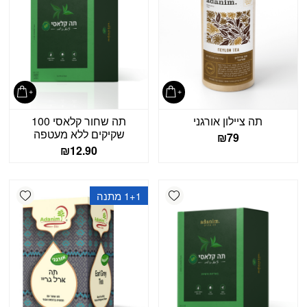
תה ציילון אורגני
תה שחור קלאסי 100
שקיקים ללא מעטפה
₪
79
₪
12.90
shlist
Add wishlist
1+1 מתנה