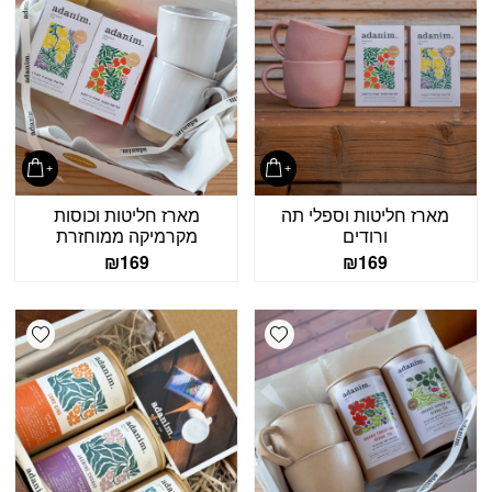
מארז חליטות וספלי תה
מארז חליטות וכוסות
ורודים
מקרמיקה ממוחזרת
₪
169
₪
169
shlist
Add wishlist